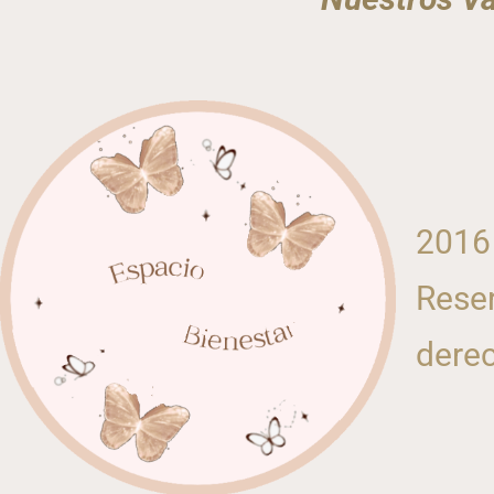
2016
Reser
dere