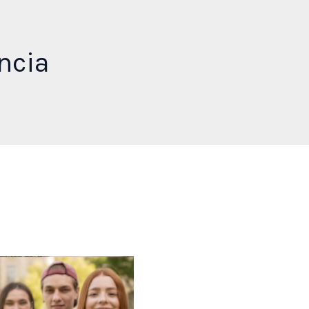
ncia
entación