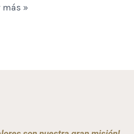
r más »
lores son nuestra gran misión!