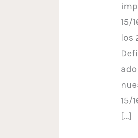
imp
15/1
los 
Defi
ado
nue
15/1
[…]