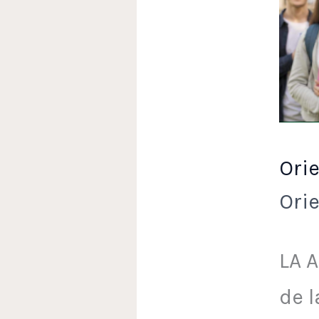
Pad
–
Tem
5
Ori
Ori
LA 
de 