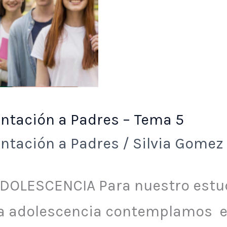
res
a
entación a Padres – Tema 5
entación a Padres
/
Silvia Gomez
ADOLESCENCIA Para nuestro estu
la adolescencia contemplamos e