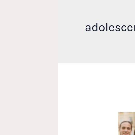
adolesce
Ori
a