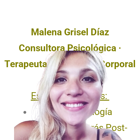
Malena Grisel Díaz
Consultora Psicológica ·
Terapeuta en Enfoque Corporal
(Focusing)
Especializaciones:
Suiciodología
Trauma. Estrés Post-