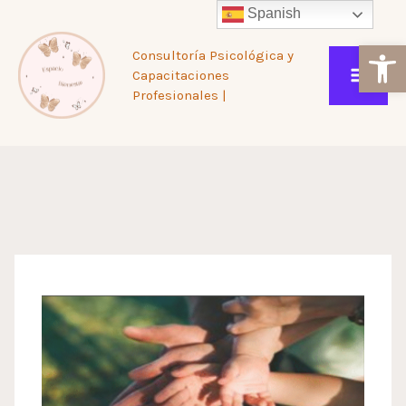
Ir
Loading
Spanish
Ab
Consultoría Psicológica y
al
posts…
Capacitaciones
Profesionales |
contenido