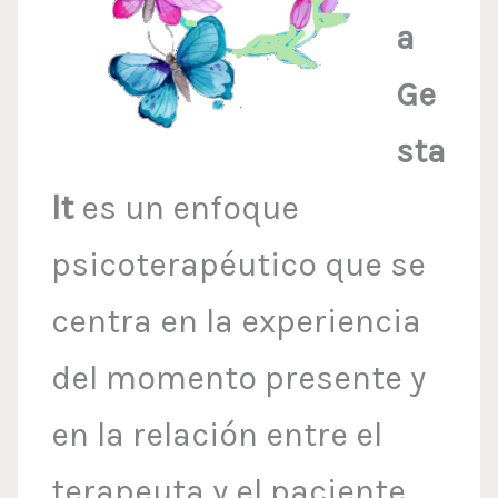
a
Ge
sta
lt
es un enfoque
psicoterapéutico que se
centra en la experiencia
del momento presente y
en la relación entre el
terapeuta y el paciente.