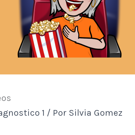
eos
agnostico 1
/ Por
Silvia Gomez