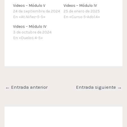
Videos – Módulo V
Videos – Módulo IV
24 de septiembre de 2024
25 de enero de 2025
En «At.Niñez-5-5»
En «Curso 5-Adol.4»
Videos – Módulo IV
3 de octubre de 2024
En «Duelos 4-5»
←
Entrada anterior
Entrada siguiente
→