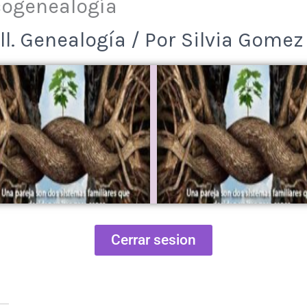
cogenealogía
ll. Genealogía
/ Por
Silvia Gomez
Cerrar sesion