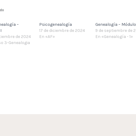
ado
ealogía –
Psicogenealogía
Genealogía – Módulo 
I
17 de diciembre de 2024
9 de septiembre de 
tiembre de 2024
En «AF»
En «Genealogía - 1»
so 3-Genealogia