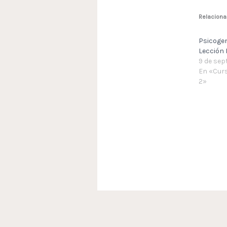
Relacion
Psicogen
Lección I
9 de sep
En «Cur
2»