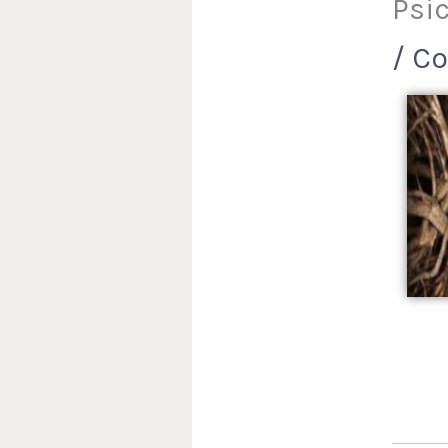
Psi
/
Co