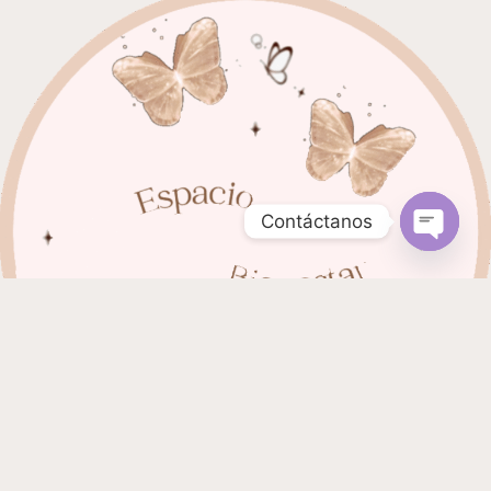
Contáctanos
Open