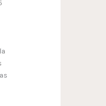
5
la
s
nas