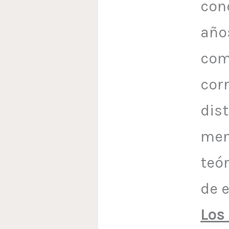
con
años
com
cor
dist
men
teó
de 
Los