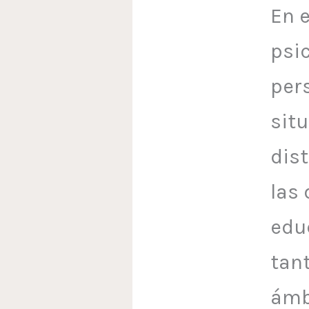
En 
psic
per
sit
dist
las 
educ
tant
ámb