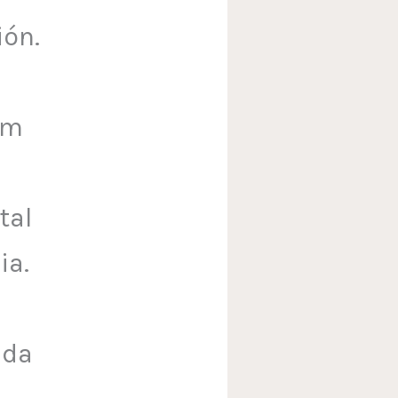
ión.
lm
tal
ia.
ada