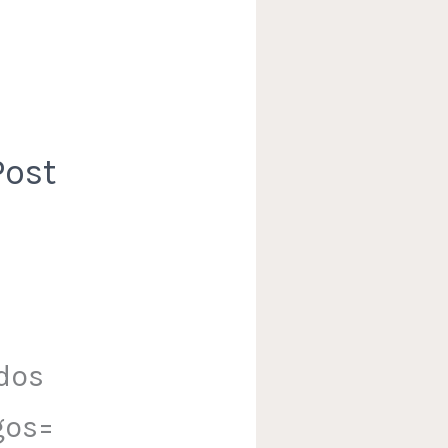
Post
 dos
gos=