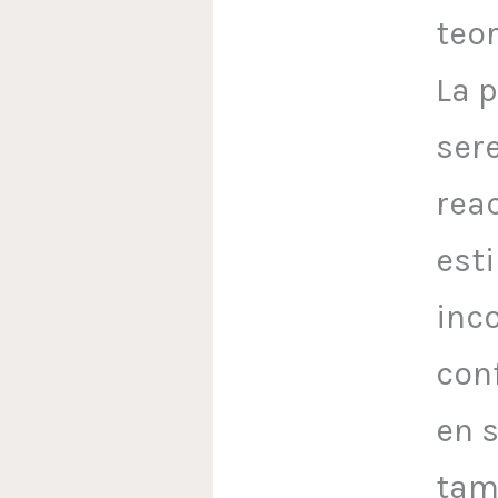
teor
La p
ser
rea
est
inco
conf
en 
tam