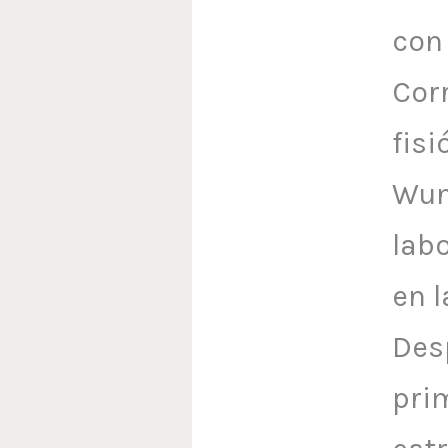
con
Corr
fisi
Wun
lab
en l
Des
pri