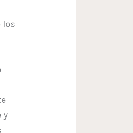
 los
o
te
 y
s