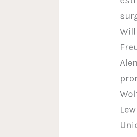
est
sur
Wil
Freu
Alem
pro
Wolf
Lewi
Uni