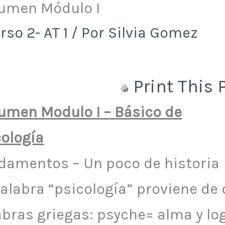
umen Módulo I
rso 2- AT 1
/ Por
Silvia Gomez
Print This 
umen Modulo I – Básico de
cología
damentos – Un poco de historia
palabra “psicología” proviene de
abras griegas: psyche= alma y lo