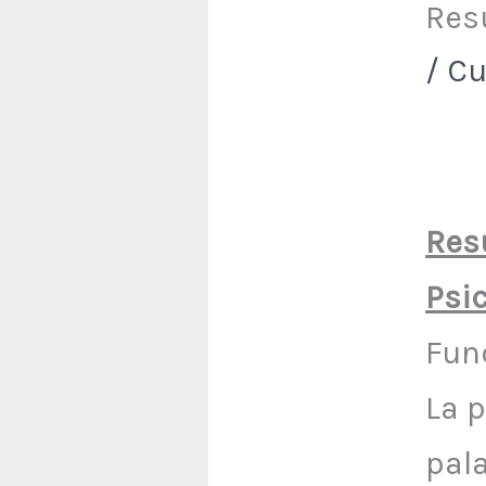
Res
/
Cu
Res
Psi
Fun
La 
pal