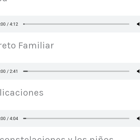
reto Familiar
licaciones
 constelaciones y los niños