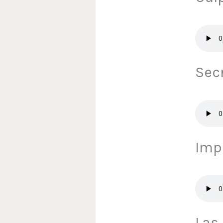
Sec
Imp
Las