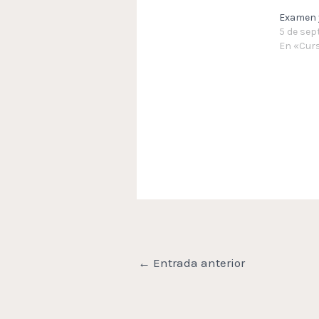
Examen 
5 de sep
En «Curs
←
Entrada anterior