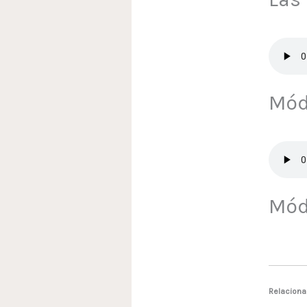
Módu
Módu
Relacion