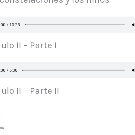
lo II – Parte I
lo II – Parte II
ado