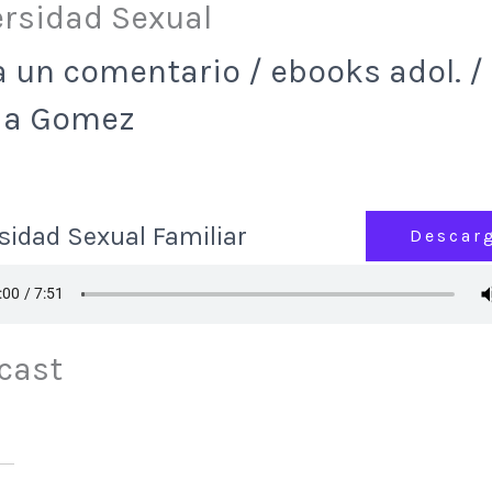
ersidad Sexual
a un comentario
/
ebooks adol.
/
via Gomez
sidad Sexual Familiar
Descar
cast