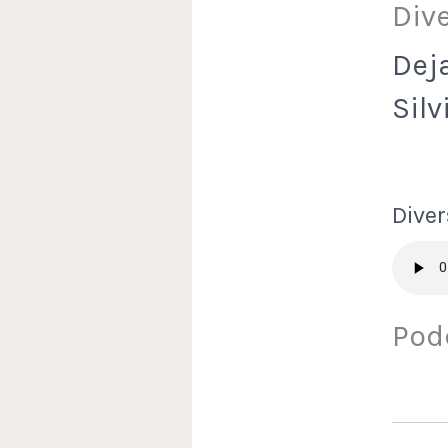
Div
Dej
Sil
Diver
Pod