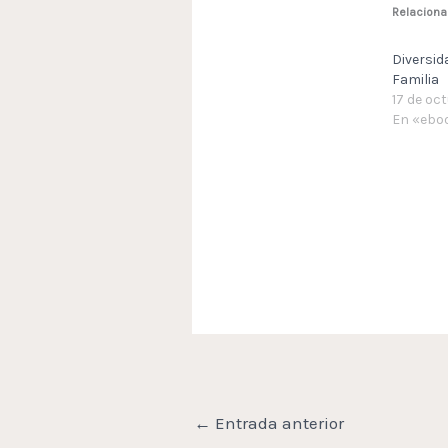
Relacion
Diversid
Familia
17 de oc
En «eboo
←
Entrada anterior