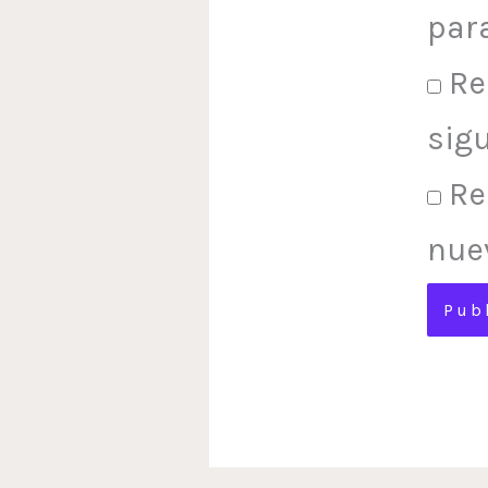
par
Re
sig
Re
nue