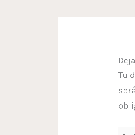
Dej
Tu d
ser
obl
Esc