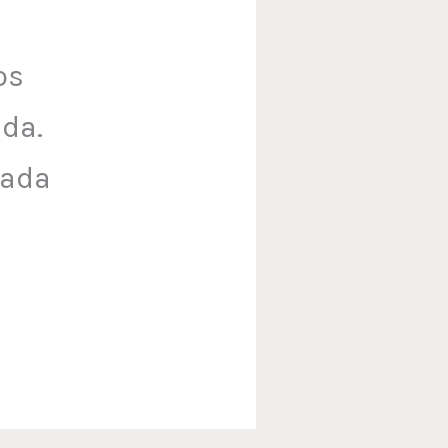
os
da.
cada