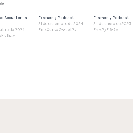
ado
ad Sexual en la
Examen y Podcast
Examen y Podcast
21 de diciembre de 2024
24 de enero de 2025
tubre de 2024
En «Curso 5-Adol.2»
En «PyF 6-7»
ks flia»