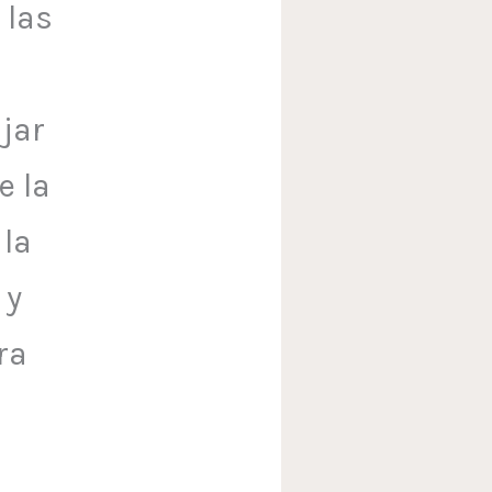
 las
jar
e la
 la
 y
ra