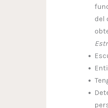
fun
del 
obt
Est
Esc
Ent
Ten
Det
per