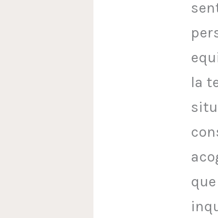
sen
per
equi
la t
situ
con
acog
que 
inq