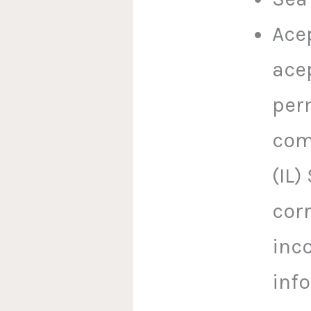
Ace
ace
per
com
(IL)
corr
inc
inf