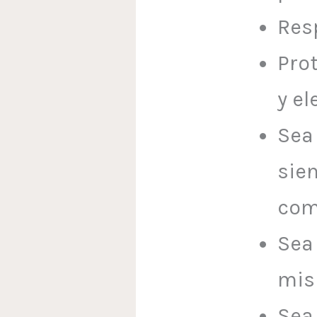
Resp
Prot
y el
Sea 
sie
com
Sea 
mi
Sea