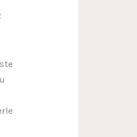
z
ste
su
a
rle