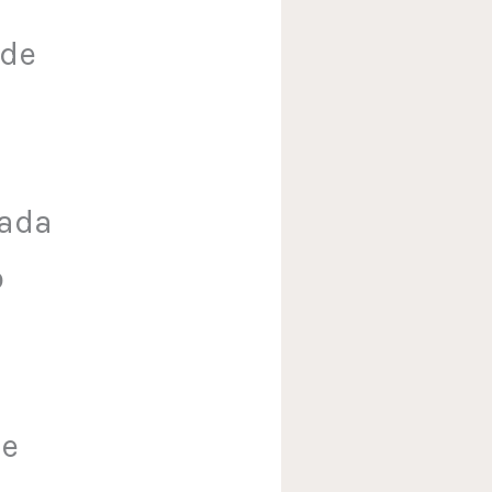
 de
tada
o
ue