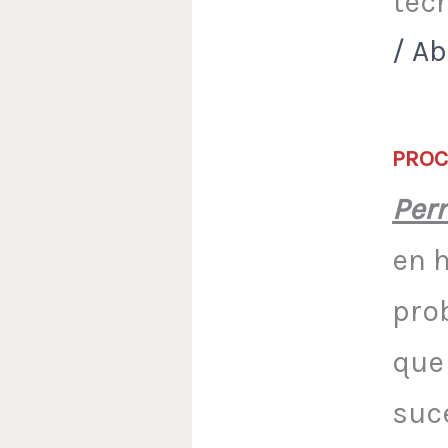
téc
/
Ab
PROC
Per
en 
pro
que
suc