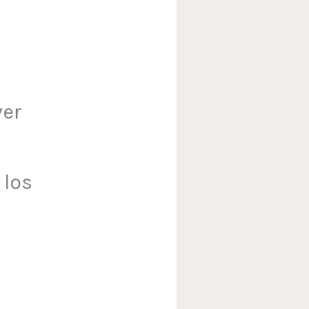
ver
 los