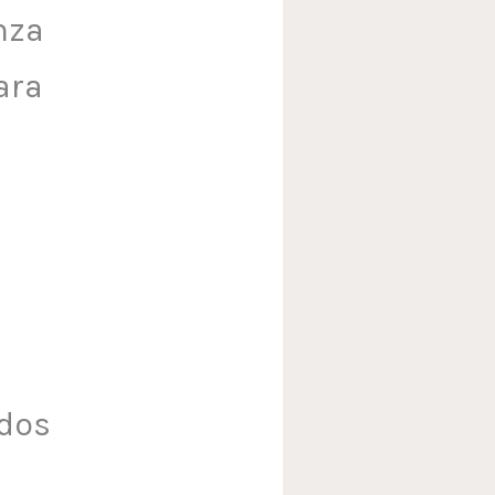
nza
ara
ados