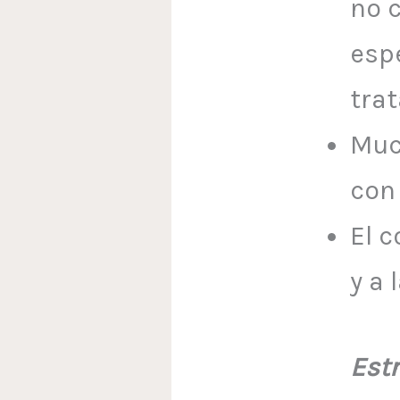
no 
esp
tra
Muc
con
El 
y a 
Est